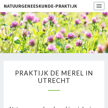
NATUURGENEESKUNDE-PRAKTIJK
Togg
navig
NATUURG
PR
PRAKTIJK
PRAKTIJK DE MEREL IN
DE
UTRECHT
MEREL
IN
UTRECHT