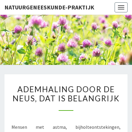
NATUURGENEESKUNDE-PRAKTIJK
Togg
navig
NATUURG
PR
ADEMHALING
ADEMHALING DOOR DE
DOOR
NEUS, DAT IS BELANGRIJK
DE
NEUS,
DAT
IS
Mensen met astma, bijholteontstekingen,
BELANGRIJK