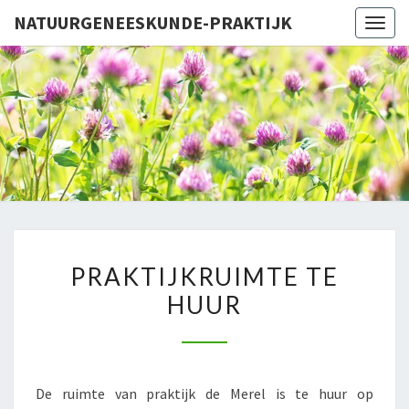
NATUURGENEESKUNDE-PRAKTIJK
Togg
navig
NATUURG
PR
PRAKTIJKRUIMTE
PRAKTIJKRUIMTE TE
TE
HUUR
HUUR
De ruimte van praktijk de Merel is te huur op