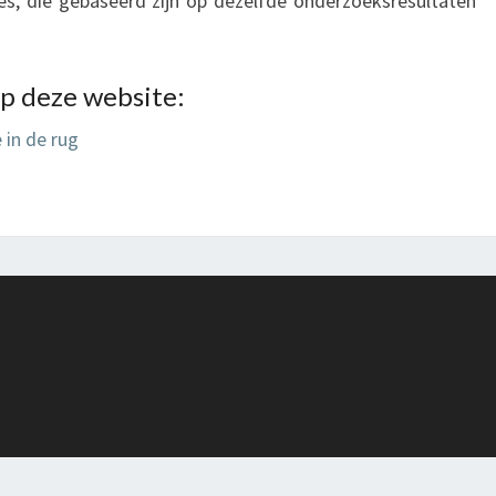
es, die gebaseerd zijn op dezelfde onderzoeksresultaten
p deze website:
 in de rug