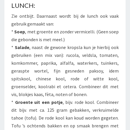
LUNCH:
Zie ontbijt. Daarnaast wordt bij de lunch ook vaak
gebruik gemaakt van:
*
Soep
, met groente en zonder vermicelli. (Geen soep
die gebonden is met meel.)
*
Salade
, naast de gewone kropsla kun je hierbij ook
gebruiken (een mix van): rucola, veldsla, tomaten,
komkommer, paprika, alfalfa, waterkers, tuinkers,
geraspte wortel, fijn gesneden paksoy, idem
spitskool, chinese kool, rode of witte kool,
groenselder, koolrabi et cetera. Combineer dit met
vis, blokjes kaas, fèta, noten of bonen.
*
Groente uit een potje
, bijv. rode kool. Combineer
dit bijv. met ca. 125 gram gebakken, verkruimelde
tahoe (tofu). De rode kool kan koud worden gegeten.
Tofu ’s ochtends bakken en op smaak brengen met