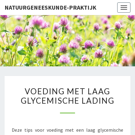
NATUURGENEESKUNDE-PRAKTIJK
Togg
navig
NATUURG
PR
VOEDING
VOEDING MET LAAG
MET
GLYCEMISCHE LADING
LAAG
GLYCEMISCHE
LADING
Deze tips voor voeding met een laag glycemische